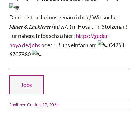
Dann bist du bei uns genau richtig! Wir suchen
𝑴𝒂𝒍𝒆𝒓 & 𝑳𝒂𝒄𝒌𝒊𝒆𝒓𝒆𝒓 (m/w/d) in Hoya und Stolzenau!
Für nähere Infos schau hier:
https://guder-
hoya.de/jobs
oder ruf uns einfach an:
04251
6707880
Jobs
Published On: Juni 27, 2024