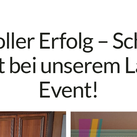
ler Erfolg – Sc
 bei unserem L
Event!