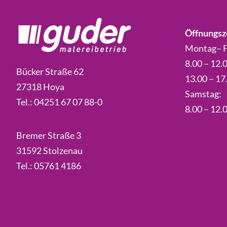
Öffnungsz
Montag– F
8.00 – 12.
Bücker Straße 62
13.00 – 17
27318 Hoya
Samstag:
Tel.:
04251 67 07 88-0
8.00 – 12.
Bremer Straße 3
31592 Stolzenau
Tel.:
05761 4186