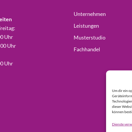
Unternehmen
eiten
Leistungen
reitag:
00 Uhr
Musterstudio
.00 Uhr
Fachhandel
00 Uhr
Um dir ein o
Geräteinform
Technologien
dieser Websi
können best
Dienste verw