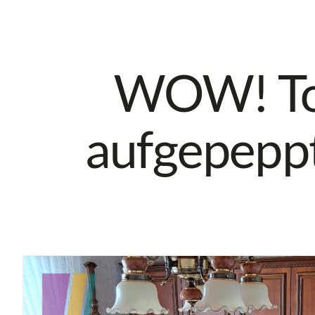
WOW! Tol
aufgepeppt