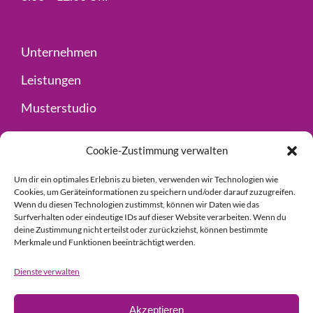
Unternehmen
Leistungen
Musterstudio
Fachhandel
Cookie-Zustimmung verwalten
Kontakt
Um dir ein optimales Erlebnis zu bieten, verwenden wir Technologien wie
Cookies, um Geräteinformationen zu speichern und/oder darauf zuzugreifen.
Wenn du diesen Technologien zustimmst, können wir Daten wie das
Impressum
Surfverhalten oder eindeutige IDs auf dieser Website verarbeiten. Wenn du
deine Zustimmung nicht erteilst oder zurückziehst, können bestimmte
Datenschutz
Merkmale und Funktionen beeinträchtigt werden.
Dienste verwalten
© Copyright 2024 Guder GmbH
|
designed by
Akzeptieren