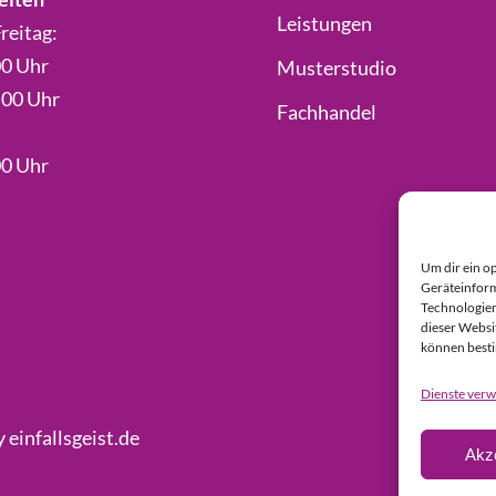
Leistungen
reitag:
00 Uhr
Musterstudio
.00 Uhr
Fachhandel
00 Uhr
Um dir ein o
Geräteinform
Technologien
dieser Websi
können best
Dienste verw
y
einfallsgeist.de
Akz