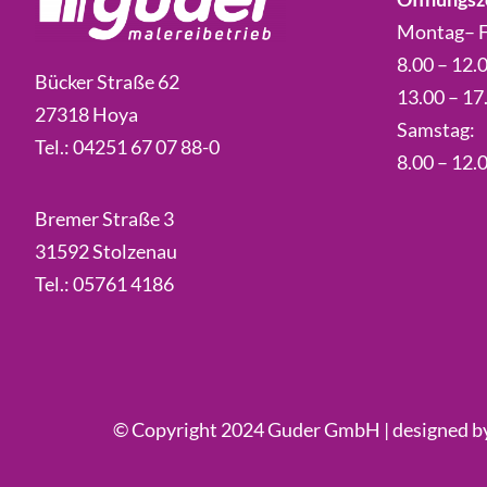
Montag– F
8.00 – 12.
Bücker Straße 62
13.00 – 17
27318 Hoya
Samstag:
Tel.:
04251 67 07 88-0
8.00 – 12.
Bremer Straße 3
31592 Stolzenau
Tel.:
05761 4186
© Copyright 2024 Guder GmbH
|
designed b