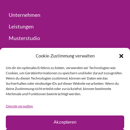
Unternehmen
Leistungen
Musterstudio
Fachhandel
Cookie-Zustimmung verwalten
Kontakt
Um dir ein optimales Erlebnis zu bieten, verwenden wir Technologien wie
Cookies, um Geräteinformationen zu speichern und/oder darauf zuzugreifen.
Wenn du diesen Technologien zustimmst, können wir Daten wie das
Impressum
Surfverhalten oder eindeutige IDs auf dieser Website verarbeiten. Wenn du
deine Zustimmung nicht erteilst oder zurückziehst, können bestimmte
Datenschutz
Merkmale und Funktionen beeinträchtigt werden.
Dienste verwalten
© Copyright 2024 Guder GmbH
|
designed by
Akzeptieren