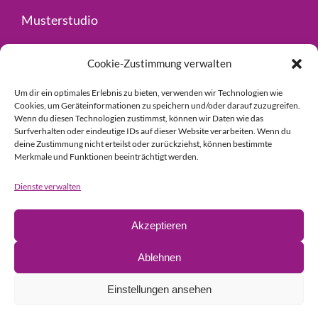
Musterstudio
Fachhandel
Cookie-Zustimmung verwalten
Kontakt
Um dir ein optimales Erlebnis zu bieten, verwenden wir Technologien wie
Cookies, um Geräteinformationen zu speichern und/oder darauf zuzugreifen.
Wenn du diesen Technologien zustimmst, können wir Daten wie das
Impressum
Surfverhalten oder eindeutige IDs auf dieser Website verarbeiten. Wenn du
deine Zustimmung nicht erteilst oder zurückziehst, können bestimmte
Datenschutz
Merkmale und Funktionen beeinträchtigt werden.
Dienste verwalten
© Copyright 2024 Guder GmbH
|
designed by
Akzeptieren
einfallsgeist.de
Ablehnen
Einstellungen ansehen