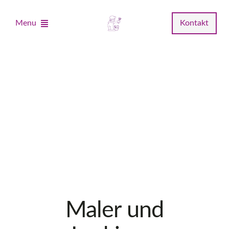
Zum
Inhalt
Menu
Kontakt
springen
Home
Unternehmen
Leistungen
Musterstudio
Fachhandel
Maler und
News