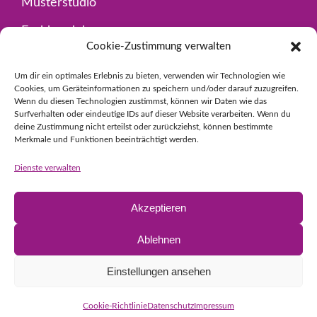
Musterstudio
Fachhandel
Cookie-Zustimmung verwalten
Kontakt
Um dir ein optimales Erlebnis zu bieten, verwenden wir Technologien wie
Cookies, um Geräteinformationen zu speichern und/oder darauf zuzugreifen.
Wenn du diesen Technologien zustimmst, können wir Daten wie das
Impressum
Surfverhalten oder eindeutige IDs auf dieser Website verarbeiten. Wenn du
deine Zustimmung nicht erteilst oder zurückziehst, können bestimmte
Datenschutz
Merkmale und Funktionen beeinträchtigt werden.
Dienste verwalten
Akzeptieren
© Copyright 2024 Guder GmbH
|
designed by
einfallsgeist.de
Ablehnen
Einstellungen ansehen
Cookie-Richtlinie
Datenschutz
Impressum